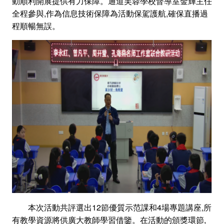
動順利開展提供有力保障。通道芙蓉學校督導室金輝主任
全程參與,作為信息技術保障為活動保駕護航,確保直播過
程順暢無誤。
本次活動共評選出12節優質示范課和4場專題講座,所
有教學資源將供廣大教師學習借鑒。在活動的頒獎環節,