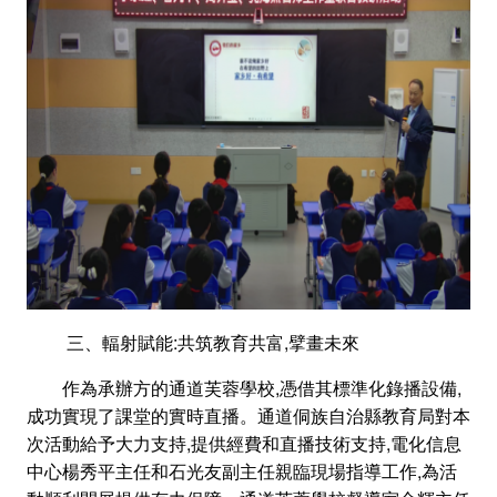
三、輻射賦能:共筑教育共富,擘畫未來
作為承辦方的通道芙蓉學校,憑借其標準化錄播設備,
成功實現了課堂的實時直播。通道侗族自治縣教育局對本
次活動給予大力支持,提供經費和直播技術支持,電化信息
中心楊秀平主任和石光友副主任親臨現場指導工作,為活