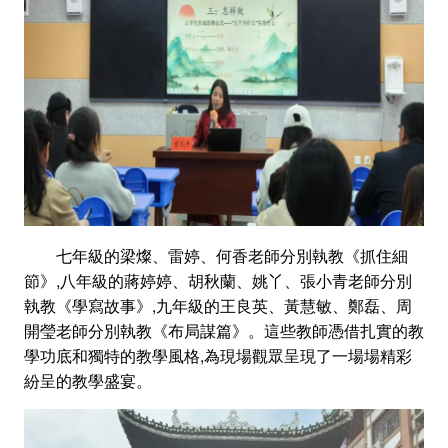
七年級的梁燦、雷婷、何香老師分別執教《抓住細
節》,八年級的蔣婷婷、胡秋蘭、姚丫、張小青老師分別
執教《學寫故事》,九年級的王良英、黃慧敏、鄭磊、周
開瑩老師分別執教《布局謀篇》。這些教師憑借扎實的教
學功底和獨特的教學風格,為現場觀眾呈現了一場場精彩
紛呈的教學盛宴。