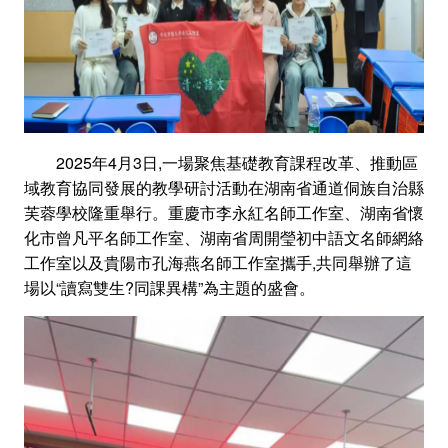
2025年4月3日,一場聚焦基礎教育課程改革、推動區
域教育協同發展的教學研討活動在湖南省通道侗族自治縣
芙蓉學校隆重舉行。重慶市李永紅名師工作室、湖南省懷
化市曾凡平名師工作室、湖南省周開瑩初中語文名師網絡
工作室以及貴陽市孔海燕名師工作室攜手,共同舉辦了這
場以“讀寫雙生?同課異構”為主題的盛會。