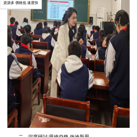
資源多 價格低 速度快
二、深度研討:思維交鋒,啟迪新思