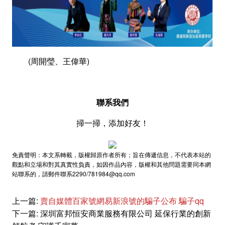
(周開瑩、王偉華)
聯系我們
掃一掃，添加好友！
免責聲明：本文系轉載，版權歸原作者所有；旨在傳遞信息，不代表本站的
觀點和立場和對其真實性負責，如因作品內容，版權和其他問題需要同本網
站聯系的，請郵件聯系2290/781984@qq.com
上一篇:
賣自媒體百家號網易新浪號的騙子公布 騙子qq
下一篇:
深圳富邦恒安商業服務有限公司 延保行業的創新