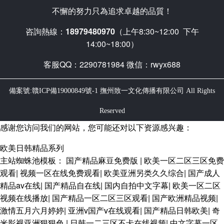
不懈的努力只為追求卓越的品質！
咨詢熱線：
18979480970
（上午8:30~12:00 下午
14:00~18:00）
客服QQ：2290781984 微信：rwyx688
備案號:贛ICP備19000849號-1
撫州致一文化傳播有限公司 All Rights
Reserved
感谢您访问我们的网站，您可能还对以下资源感兴趣：
欧美日韩精品系列
主站蜘蛛池模板：
国产精品麻豆免费版
|
欧美一区二区三区免费
观看
|
视频一区在线免费观看
|
欧美亚洲另类久久综合
|
国产成人
精品av在线
|
国产精品自在线
|
国内自拍中文字幕
|
欧美一区二区
视频在线播放
|
国产精品一区二区三区观看
|
国产欧洲精品视频
|
激情五月六月婷婷
|
亚洲v国产v在线观看
|
国产精品日韩欧美
|
奇
米影视亚洲狠狠色
|
日韩一二三区不卡在线视频
|
中文字幕一区