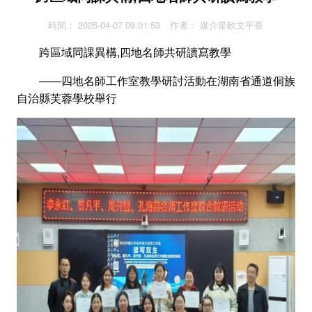
時間：
2025-04-07 09:01:53
作者：
媒介星軟文平臺
跨區域同課異構,四地名師共研讀寫教學
——四地名師工作室教學研討活動在湖南省通道侗族
自治縣芙蓉學校舉行