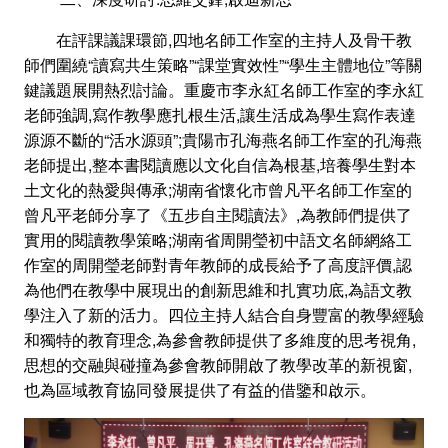
在評課議課環節,四地名師工作室的主持人及骨干教
師們圍繞“讀寫共生策略”“課堂實效性”“學生主體地位”等關
鍵議題展開熱烈討論。重慶市李永紅名師工作室的李永紅
老師強調,寫作教學應扎根生活,讓生活成為學生寫作表達
源源不斷的“活水源頭”;貴陽市孔海燕名師工作室的孔海燕
老師提出,整本書閱讀應以文化自信為根基,培養學生對本
土文化的熱愛與傳承;湖南省懷化市曾凡平名師工作室的
曾凡平老師分享了《五步自主閱讀法》,為教師們提供了
實用的閱讀教學策略;湖南省周開瑩初中語文名師網絡工
作室的周開瑩老師對青年教師的成長給予了高度評價,認
為他們在教學中展現出的創新思維和扎實功底,為語文教
學注入了新的活力。四位主持人結合自身豐富的教學經驗
和獨特的教育理念,為參會教師提供了多維度的思考視角,
思想的交融與碰撞為參會教師開啟了教學改革的新視窗,
也為區域教育協同發展提供了有益的借鑒和啟示。