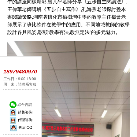
午的講座同樣精彩,曾凡平名師分享《五步自主閱讀法》,
王偉華老師講解《五步自主寫作》,孔海燕老師探討整本
書閱讀策略,湖南省懷化市榆樹灣中學的教導主任楊會老
師展示了班比軟件在教學中的應用。不同地域教師的教學
設計各具風姿,彰顯“教學有法,教無定法”的多元魅力。
18979480970
工作日：9:00-18:00
周 末：請聯系客服
綜合咨詢
銷售咨詢
代理咨詢
售后 QQ