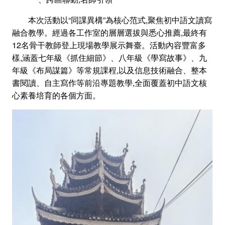
本次活動以“同課異構”為核心范式,聚焦初中語文讀寫
融合教學。經過各工作室的層層選拔與悉心推薦,最終有
12名骨干教師登上現場教學展示舞臺。活動內容豐富多
樣,涵蓋七年級《抓住細節》、八年級《學寫故事》、九
年級《布局謀篇》等常規課程,以及信息技術融合、整本
書閱讀、自主寫作等前沿專題教學,全面覆蓋初中語文核
心素養培育的各個方面。